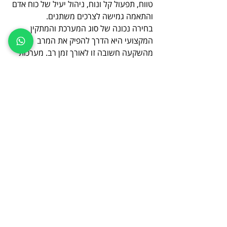
טווח, תפעול קל ונוח, ניהול יעיל של כוח אדם 
והתאמה גמישה לצרכים משתנים. 
בחירה נכונה של סוג המערכת והמתקין 
המקצועי היא הדרך להפיק את המרב 
מהשקעה חשובה זו לאורך זמן רב. מערכות 
בקרת כניסה מהוות כיום פתרון בטיחותי 
ואבטחתי מודרני, חכם ויעיל לכל מבנה 
וארגון. 
מחפשים איש מקצוע שמציע שירותי התקנת 
מערכות בקרת כניסה ולא יודעים למי לפנות? 
אם כך, ההמלצה שלנו תהיה לפנות לצוות 
המקצועי של IM Projects - איתמר מישאל 
בע"מ - חשמלאי ומתקין מערכות בקרת כניסה 
עוד היום!
צרו קשר