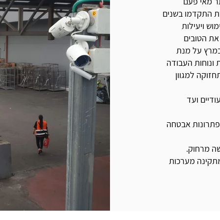
תר מאי פעם
רת התקדמו בשנים
מוש ויעילות
. IM PROject מציעה את הטובים
במרץ על מנת
 ונוחות העבודה
חזוקה למגוון
ודיים ועד
פתרונות אבטחה
ה מרחוק.
תקינה מערכות