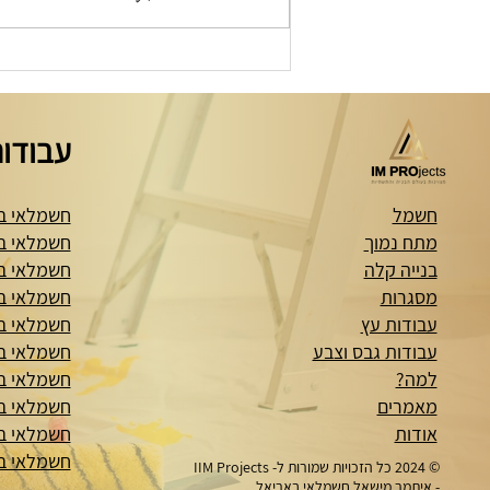
מערכת אזעקה אלחוטית לבית -
המדריך השלם
עבודות
חשמל
חשמלאי ב
מתח נמוך
חשמלאי ב
בנייה קלה
חשמלאי ב
מסגרות
חשמלאי ב
עבודות עץ
חשמלאי בי
עבודות גבס וצבע
חשמלאי בג
למה?
חשמלאי ב
מאמרים
חשמלאי ב
אודות
חשמלאי ב
חשמלאי בשע
© 2024 כל הזכויות שמורות ל- IIM Projects
- איתמר מישאל חשמלאי באריאל