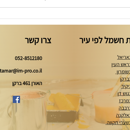
בקרת כניסה למשרד - חכם,
פנל מ
מאובטח ונוח
המדרי
 חשמל לפי עיר
צרו קשר
אריאל
052-8512180
ראש העין
itamar@im-pro.co.il
שומרון
ברקן
האורן 461 ברקן
קיר
וש דן
מרכז
רבבה
אלקנה
רי תקווה‎‎‎