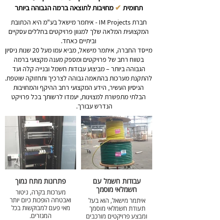
תחומית
✔
מחויבות לתוצאה ברמה הגבוהה ביותר
חברת IM Projects - איתמר מישאל בע"מ היא הכתובת
המקצועית המלאה שלך למגוון פרויקטים בחללים עסקיים
וביתיים כאחד.
מייסד החברה, איתמר מישאל, מביא עמו מעל 20 שנות ניסיון
בטווח רחב של פרויקטים ומספק מענה מקצועי ברמה
הגבוהה ביותר – מביצוע עבודות חשמל ובנייה קלה ועד
להתקנת מערכות בהתאמה גבוהה לצרכיך ותחזוקה שוטפת.
הניסיון העשיר, הידע המקצועי רחב ההיקף והמחויבות
הבלתי מתפשרת למצוינות, יעמדו לרשותך בכל פרויקט
הנדרש עבו
רך.
IMPROject
עבודות חשמל עם
פתרונות מתח נמוך
חשמלאי מוסמך
מערכות בקרה, ניטור
ואבטחה הופכות כיום יותר
איתמר מישאל, הוא בעל
מאי פעם למבוקשות בכל
תעודת חשמלאי מוסמך
המגזרים.
ומבצע פרויקטים מורכבים